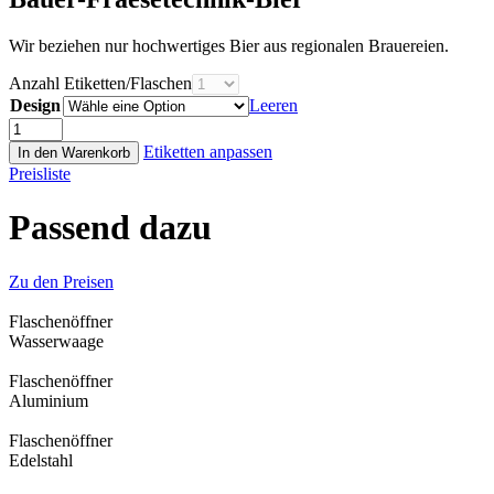
Wir beziehen nur hochwertiges Bier aus regionalen Brauereien.
Anzahl Etiketten/Flaschen
Design
Leeren
Bauer-
Fraesetechnik-
Etiketten anpassen
In den Warenkorb
Bier
Preisliste
Menge
Passend dazu
Zu den Preisen
Flaschen­öffner
Wasser­waage
Flaschen­öffner
Aluminium
Flaschen­öffner
Edelstahl