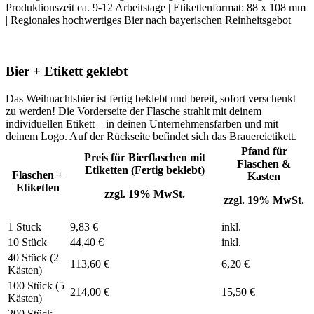
Produktionszeit ca. 9-12 Arbeitstage | Etikettenformat: 88 x 108 mm
| Regionales hochwertiges Bier nach bayerischen Reinheitsgebot
Bier + Etikett geklebt
Das Weihnachtsbier ist fertig beklebt und bereit, sofort verschenkt
zu werden! Die Vorderseite der Flasche strahlt mit deinem
individuellen Etikett – in deinen Unternehmensfarben und mit
deinem Logo. Auf der Rückseite befindet sich das Brauereietikett.
Pfand für
Preis für Bierflaschen mit
Flaschen &
Etiketten (Fertig beklebt)
Flaschen +
Kasten
Etiketten
zzgl. 19% MwSt.
zzgl. 19% MwSt.
1 Stück
9,83 €
inkl.
10 Stück
44,40 €
inkl.
40 Stück (2
113,60 €
6,20 €
Kästen)
100 Stück (5
214,00 €
15,50 €
Kästen)
200 Stück