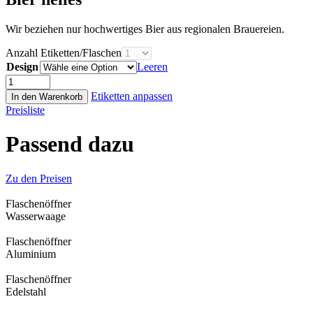
Wir beziehen nur hochwertiges Bier aus regionalen Brauereien.
Anzahl Etiketten/Flaschen
Design
Leeren
Bier
helles
Etiketten anpassen
In den Warenkorb
Menge
Preisliste
Passend dazu
Zu den Preisen
Flaschen­öffner
Wasser­waage
Flaschen­öffner
Aluminium
Flaschen­öffner
Edelstahl