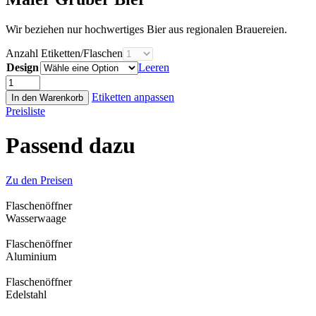
Wir beziehen nur hochwertiges Bier aus regionalen Brauereien.
Anzahl Etiketten/Flaschen
Design
Leeren
Maler
Gruber
Etiketten anpassen
In den Warenkorb
Bier
Preisliste
Menge
Passend dazu
Zu den Preisen
Flaschen­öffner
Wasser­waage
Flaschen­öffner
Aluminium
Flaschen­öffner
Edelstahl