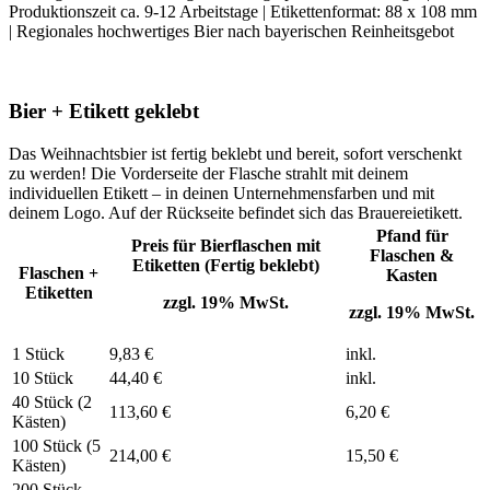
Produktionszeit ca. 9-12 Arbeitstage | Etikettenformat: 88 x 108 mm
| Regionales hochwertiges Bier nach bayerischen Reinheitsgebot
Bier + Etikett geklebt
Das Weihnachtsbier ist fertig beklebt und bereit, sofort verschenkt
zu werden! Die Vorderseite der Flasche strahlt mit deinem
individuellen Etikett – in deinen Unternehmensfarben und mit
deinem Logo. Auf der Rückseite befindet sich das Brauereietikett.
Pfand für
Preis für Bierflaschen mit
Flaschen &
Etiketten (Fertig beklebt)
Flaschen +
Kasten
Etiketten
zzgl. 19% MwSt.
zzgl. 19% MwSt.
1 Stück
9,83 €
inkl.
10 Stück
44,40 €
inkl.
40 Stück (2
113,60 €
6,20 €
Kästen)
100 Stück (5
214,00 €
15,50 €
Kästen)
200 Stück